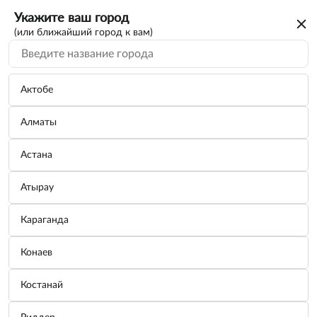
Укажите ваш город
(или ближайший город к вам)
Актобе
Алматы
Астана
Атырау
Караганда
Ключ свечной трубчатый 16×21мм
Конаев
Бренд:
ДЕЛО ТЕХНИКИ
Костанай
Узнать цену