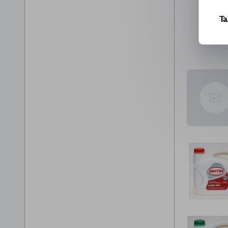
Т
У
Ус
Ш
Щ