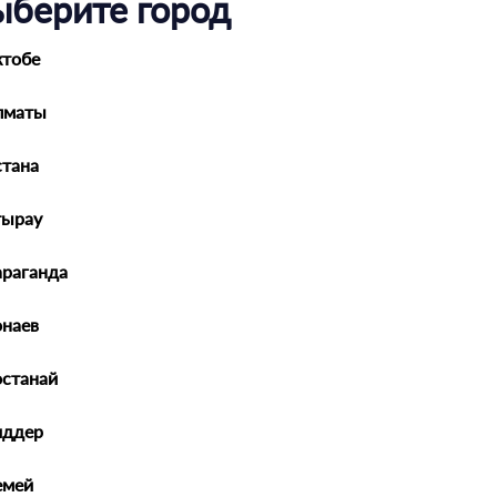
ыберите город
Масло моторное 5W30 синт. Dexos2 (4л) (GM)
ктобе
Производитель:
GENERAL MOTORS
Вид масла
:
Синтетическое
Класс вязкости SAE
:
5W-30
Объем
:
4л
лматы
тана
Масло моторное Нellix Ultra 5W30 синт 1L /П
тырау
Производитель:
SHELL
Вид масла
:
Синтетическое
Класс вязкости SAE
:
5W-30
Объем
:
1л
араганда
наев
Антифриз Лукойл (-40) синий G11 1 кг
останай
Производитель:
Лукойл (Lukoil)
Индекс допуска:
:
G11
Объем
:
1
Цвет
:
Синий
иддер
емей