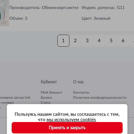
Производитель:
Обнинскоргсинтез
Индекс допуска:
:
G11
Объем
:
3
Цвет
:
Зеленый
1
2
3
4
5
6
Кабинет
О нас
Мой Аккаунт
Контакты
номеров запчастей
Баланс
Политика конфиденциальности
о номеру
Счета
а
Гараж
Пользуясь нашим сайтом, вы соглашаетесь с тем,
что
мы используем cookies
Принять и закрыть