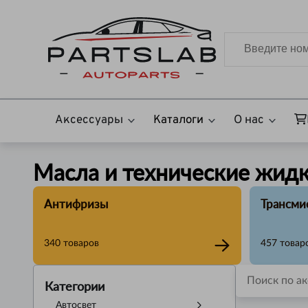
Аксессуары
Каталоги
О нас
Масла и технические жид
Антифризы
Трансми
340
товаров
457
товар
Категории
Автосвет