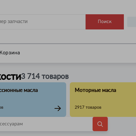
Поиск
Корзина
кости
3 714
товаров
ссионные масла
Моторные масла
ов
2917
товаров