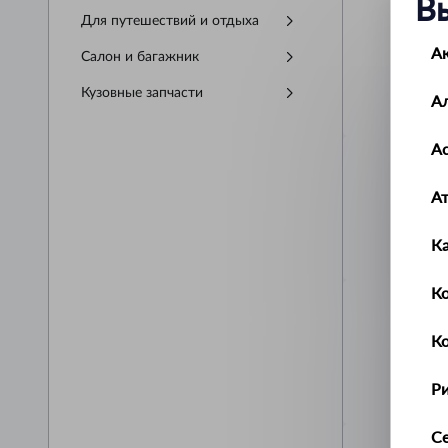
В
Для путешествий и отдыха
А
Салон и багажник
Кузовные запчасти
А
Ас
А
К
Ко
К
Р
С