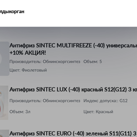
Антифриз Лукойл (-40) красный G12 1 кг
алдыкорган
Производитель:
Лукойл (Lukoil)
Индекс допуска:
:
G12
Объем
:
1 л
Цвет
:
Красный
ральск
ть-Каменогорск
Антифриз SINTEC MULTIFREEZE (-40) универсальн
+10% АКЦИЯ!
ымкент
Производитель:
Обнинскоргсинтез
Объем
:
5
учинск
Цвет
:
Фиолетовый
Антифриз SINTEC LUX (-40) красный S12(G12) 3 к
Производитель:
Обнинскоргсинтез
Индекс допуска:
:
G12
Объем
:
3л
Цвет
:
Красный
Антифриз SINTEC EURO (-40) зеленый S11(G11) 3 