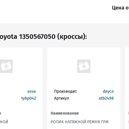
Цена о
oyota 1350567050 (кроссы):
asva
Производит.
dayco
tybp042
Артикул
atb2498
е
Наименование
ЖНОЙ
РОЛИК НАТЯЖНОЙ РЕМНЯ ГРМ