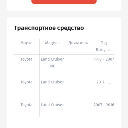
Транспортное средство
Марка
Модель
Двигатель
Год
Доп
Выпуска
Toyota
Land Cruiser
1998 - 2007
FZJ10
100
0,HZJ
Toyota
Land Cruiser
2017 - ...
GDJ15
0,KDJ
Toyota
Land Cruiser
2007 - 2016
FZJ7#
ZJ7#