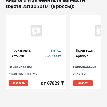
Аналоги и заменители запчасти
toyota 2810050101 (кроссы):
Производит.
stellox
Производит.
Артикул
0610144sx
Артикул
Наименование
Наименование
СТАРТЕРЫ STELLOX
СТАРТЕР
от 67029 ₸
о
Заказать
Заказать