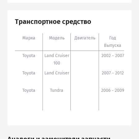
Транспортное средство
Марка
Модель
Двигатель
Год
Доп
Выпуска
Toyota
Land Cruiser
2002 - 2007
HDJ1
100
Toyota
Land Cruiser
2007 - 2012
UZJ2
02,
Toyota
Tundra
2006 - 2009
GSK5
,UPK