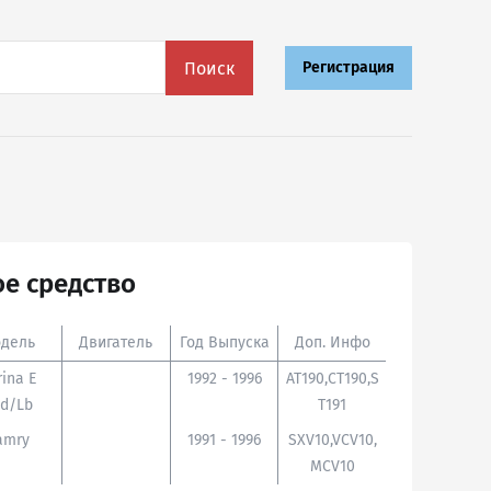
Поиск
Регистрация
е средство
дель
Двигатель
Год Выпуска
Доп. Инфо
rina E
1992 - 1996
AT190,CT190,S
d/lb
T191
amry
1991 - 1996
SXV10,VCV10,
MCV10