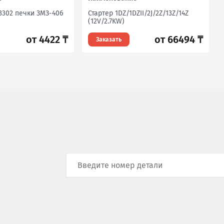
3302 печки ЗМЗ-406
Стартер 1DZ/1DZII/2J/2Z/13Z/14Z
(12V/2.7KW)
от 4422 ₸
от 66494 ₸
Заказать