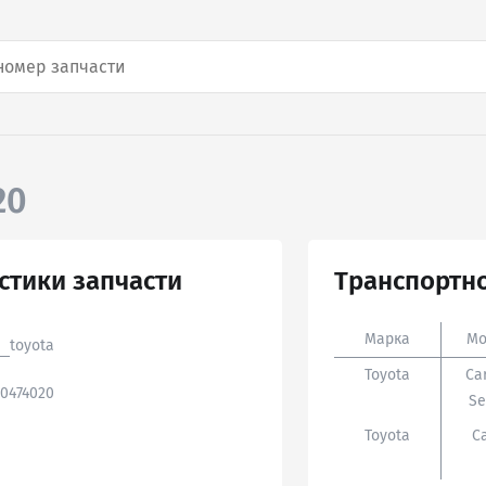
20
стики запчасти
Транспортно
Марка
Мо
toyota
Toyota
Ca
20474020
Se
Toyota
C