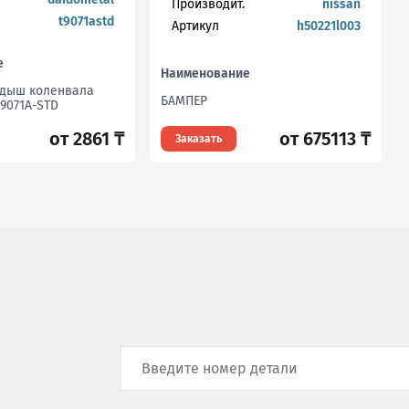
Производит.
nissan
t9071astd
Артикул
h50221l003
е
Наименование
адыш коленвала
БАМПЕР
9071A-STD
от 675113 ₸
от 2861 ₸
Заказать