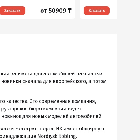
от 50909 ₸
от 1
Заказать
Заказать
ающий запчасти для автомобилей различных
 новинки сначала для европейского, а потом
го качества. Это современная компания,
трукторское бюро компании ведет
 новинок для новых моделей автомобилей.
ового и мототранспорта. NK имеет обширную
принадлежащие Nordjysk Kobling.