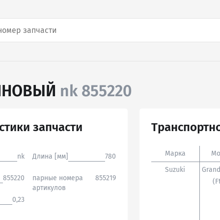
ЗИНОВЫЙ
nk 855220
стики запчасти
Транспортно
Марка
Мо
nk
Длина [мм]
780
Suzuki
Grand
855220
парные номера
855219
(f
артикулов
0,23