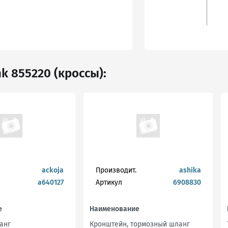
k 855220 (кроссы):
ackoja
Производит.
ashika
a640127
Артикул
6908830
е
Наименование
анг
Кронштейн, тормозный шланг