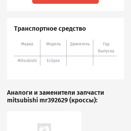
Транспортное средство
Марка
Модель
Двигатель
Год
Доп
Выпуска
Mitsubishi
Eclipse
Аналоги и заменители запчасти
mitsubishi mr392629 (кроссы):