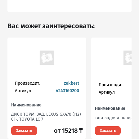
Вас может заинтересовать:
Производит.
zekkert
Производит.
Артикул
4243160200
Артикул
r
Наименование
Наименование
ДИСК ТОРМ. ЗАД. LEXUS GX470 (J12)
тяга задняя попереч
01-, TOYOTA LC 7
от 15218 ₸
Заказать
Заказать