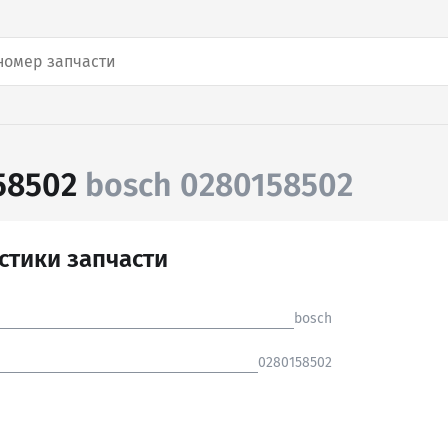
58502
bosch 0280158502
стики запчасти
bosch
0280158502