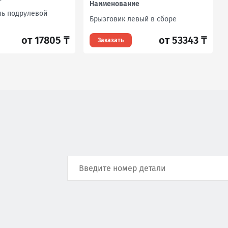
Наименование
ь подрулевой
Брызговик левый в сборе
от 53343 ₸
от 17805 ₸
Заказать