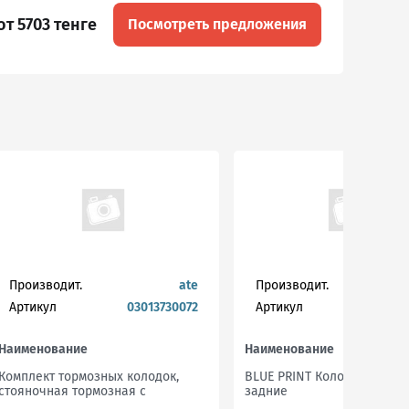
от 5703 тенге
Посмотреть предложения
Производит.
ate
Производит.
blu
Артикул
03013730072
Артикул
ad
Наименование
Наименование
Комплект тормозных колодок,
BLUE PRINT Колодки тормо
стояночная тормозная с
задние