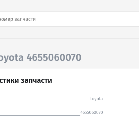
oyota 4655060070
стики запчасти
toyota
4655060070