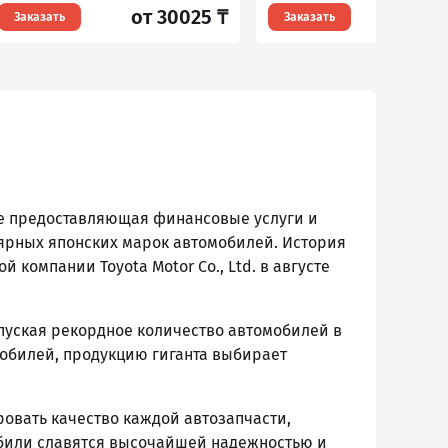
от 30025 ₸
от 1
Заказать
Заказать
кже предоставляющая финансовые услуги и
лярных японских марок автомобилей. История
й компании Toyota Motor Co., Ltd. в августе
пуская рекордное количество автомобилей в
мобилей, продукцию гиганта выбирает
овать качество каждой автозапчасти,
мобили славятся высочайшей надежностью и